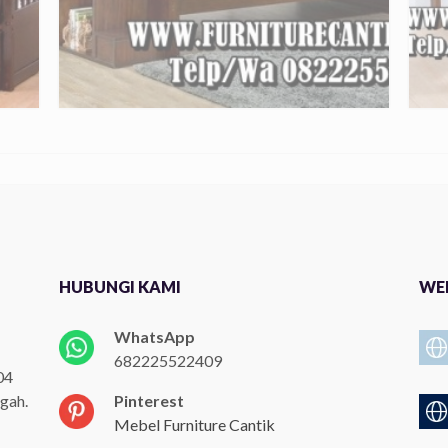
HUBUNGI KAMI
WEB
WhatsApp
682225522409
04
gah.
Pinterest
Mebel Furniture Cantik