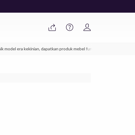
del era kekinian, dapatkan produk mebel furniture jepara anda sekarang j