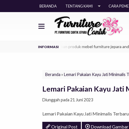
BERANDA
TENTANG KAMI
CARA PEM
baik model era kekinian, dapatkan produk mebel furniture jepara anda sek
Beranda
»
Lemari Pakaian Kayu Jati Minimalis 
Lemari Pakaian Kayu Jati 
Diunggah pada 21 Juni 2023
Lemari Pakaian Kayu Jati Minimalis Terbaru
Original Post
Download Gambar