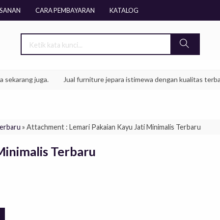
ESANAN
CARA PEMBAYARAN
KATALOG
arang juga.
Jual furniture jepara istimewa dengan kualitas terbaik mo
Terbaru
» Attachment : Lemari Pakaian Kayu Jati Minimalis Terbaru
Minimalis Terbaru