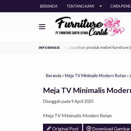
BERANDA
TENTANG KAMI
CARA PEM
litas terbaik model era kekinian, dapatkan produk mebel furniture jepara
Beranda
»
Meja TV Minimalis Modern Rotan
» 
Meja TV Minimalis Moder
Diunggah pada 9 April 2025
Meja TV Minimalis Modern Rotan
Original Post
Download Gambar