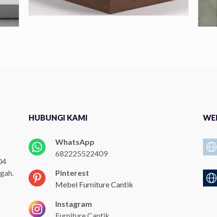
HUBUNGI KAMI
WEB
WhatsApp
682225522409
04
gah.
Pinterest
Mebel Furniture Cantik
Instagram
Furniture Cantik