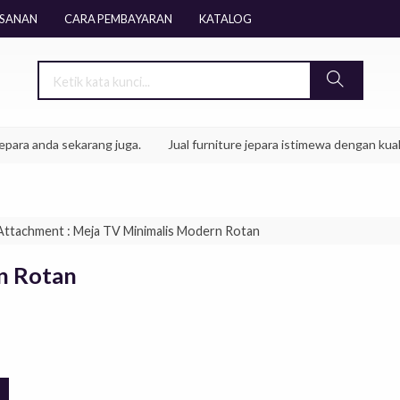
ESANAN
CARA PEMBAYARAN
KATALOG
 anda sekarang juga.
Jual furniture jepara istimewa dengan kualitas 
Attachment : Meja TV Minimalis Modern Rotan
n Rotan