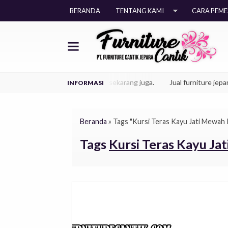
BERANDA
TENTANG KAMI
CARA PEM
el furniture jepara anda sekarang juga.
Jual furniture jepara istime
Beranda
»
Tags "Kursi Teras Kayu Jati Mewah 
Tags
Kursi Teras Kayu Ja