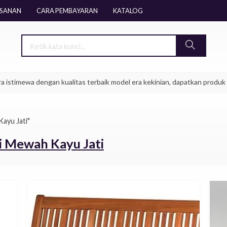
ESANAN
CARA PEMBAYARAN
KATALOG
wa dengan kualitas terbaik model era kekinian, dapatkan produk mebel furn
Kayu Jati"
ti Mewah Kayu Jati