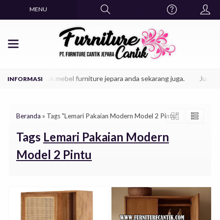
MENU
patkan produk mebel furniture jepara anda sekarang juga.
Jual furnit
Beranda
»
Tags "Lemari Pakaian Modern Model 2 Pintu"
Tags
Lemari Pakaian Modern
Model 2 Pintu