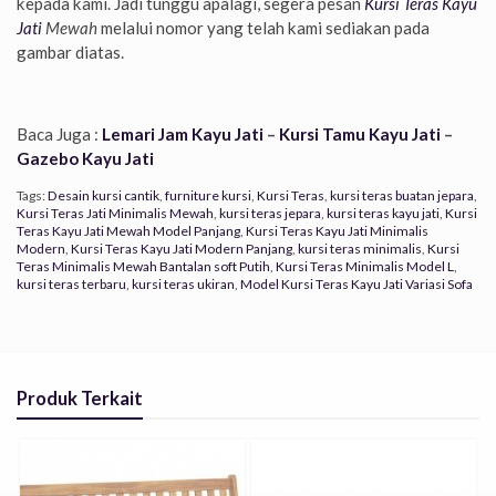
kepada kami. Jadi tunggu apalagi, segera pesan
Kursi Teras Kayu
Jati
Mewah
melalui nomor yang telah kami sediakan pada
gambar diatas.
Baca Juga :
Lemari Jam Kayu Jati
–
Kursi Tamu Kayu Jati
–
Gazebo Kayu Jati
Tags:
Desain kursi cantik
,
furniture kursi
,
Kursi Teras
,
kursi teras buatan jepara
,
Kursi Teras Jati Minimalis Mewah
,
kursi teras jepara
,
kursi teras kayu jati
,
Kursi
Teras Kayu Jati Mewah Model Panjang
,
Kursi Teras Kayu Jati Minimalis
Modern
,
Kursi Teras Kayu Jati Modern Panjang
,
kursi teras minimalis
,
Kursi
Teras Minimalis Mewah Bantalan soft Putih
,
Kursi Teras Minimalis Model L
,
kursi teras terbaru
,
kursi teras ukiran
,
Model Kursi Teras Kayu Jati Variasi Sofa
Produk Terkait