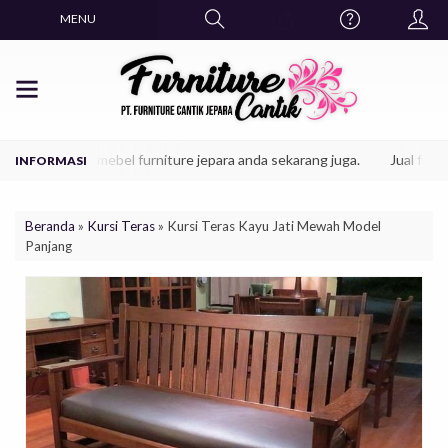
MENU
atkan produk mebel furniture jepara anda sekarang juga.
Jual furnitur
Beranda
»
Kursi Teras
»
Kursi Teras Kayu Jati Mewah Model
Panjang