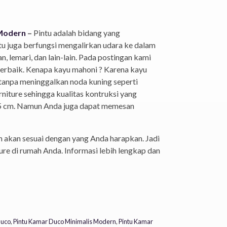
 Modern
–
Pintu adalah bidang yang
ntu juga berfungsi mengalirkan udara ke dalam
 lemari, dan lain-lain. Pada postingan kami
terbaik. Kenapa kayu mahoni ? Karena kayu
tanpa meninggalkan noda kuning seperti
rniture sehingga kualitas kontruksi yang
 3,5 cm. Namun Anda juga dapat memesan
n akan sesuai dengan yang Anda harapkan. Jadi
e di rumah Anda. Informasi lebih lengkap dan
duco
,
Pintu Kamar Duco Minimalis Modern
,
Pintu Kamar