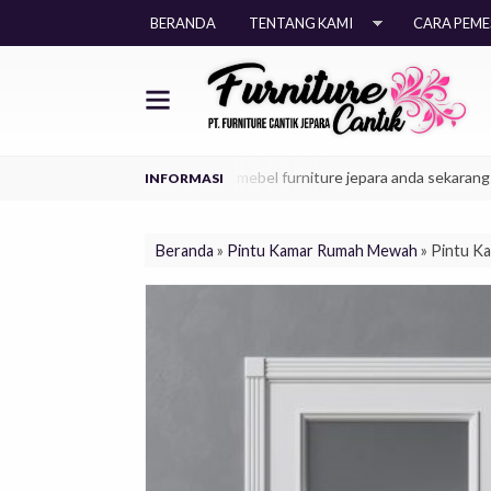
BERANDA
TENTANG KAMI
CARA PEM
a kekinian, dapatkan produk mebel furniture jepara anda sekarang juga.
Beranda
»
Pintu Kamar Rumah Mewah
»
Pintu K