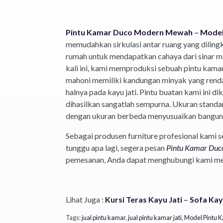
Pintu Kamar Duco Modern Mewah
–
Model
memudahkan sirkulasi antar ruang yang dilingk
rumah untuk mendapatkan cahaya dari sinar ma
kali ini, kami memproduksi sebuah pintu kama
mahoni memiliki kandungan minyak yang renda
halnya pada kayu jati. Pintu buatan kami ini d
dihasilkan sangatlah sempurna. Ukuran standa
dengan ukuran berbeda menyusuaikan bangun
Sebagai produsen furniture profesional kami 
tunggu apa lagi, segera pesan
Pintu Kamar Duc
pemesanan, Anda dapat menghubungi kami mela
Lihat Juga :
Kursi Teras Kayu Jati
–
Sofa Kay
Tags:
jual pintu kamar
,
jual pintu kamar jati
,
Model Pintu 