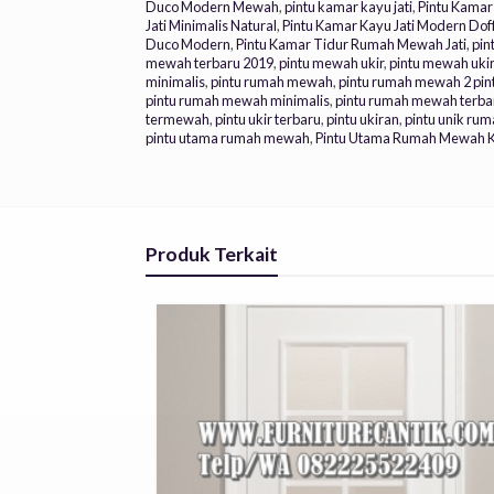
Duco Modern Mewah
,
pintu kamar kayu jati
,
Pintu Kamar
Jati Minimalis Natural
,
Pintu Kamar Kayu Jati Modern Dof
Duco Modern
,
Pintu Kamar Tidur Rumah Mewah Jati
,
pin
mewah terbaru 2019
,
pintu mewah ukir
,
pintu mewah ukir
minimalis
,
pintu rumah mewah
,
pintu rumah mewah 2 pin
pintu rumah mewah minimalis
,
pintu rumah mewah terba
termewah
,
pintu ukir terbaru
,
pintu ukiran
,
pintu unik ru
pintu utama rumah mewah
,
Pintu Utama Rumah Mewah 
Produk Terkait