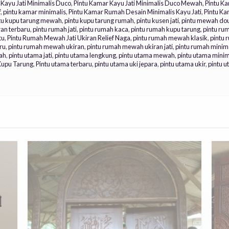
 Kayu Jati Minimalis Duco
,
Pintu Kamar Kayu Jati Minimalis Duco Mewah
,
Pintu K
f
,
pintu kamar minimalis
,
Pintu Kamar Rumah Desain Minimalis Kayu Jati
,
Pintu K
tu kupu tarung mewah
,
pintu kupu tarung rumah
,
pintu kusen jati
,
pintu mewah do
an terbaru
,
pintu rumah jati
,
pintu rumah kaca
,
pintu rumah kupu tarung
,
pintu ru
tu
,
Pintu Rumah Mewah Jati Ukiran Relief Naga
,
pintu rumah mewah klasik
,
pintu
ru
,
pintu rumah mewah ukiran
,
pintu rumah mewah ukiran jati
,
pintu rumah minim
mah
,
pintu utama jati
,
pintu utama lengkung
,
pintu utama mewah
,
pintu utama minim
Kupu Tarung
,
Pintu utama terbaru
,
pintu utama uki jepara
,
pintu utama ukir
,
pintu 