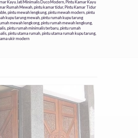
amar Kayu Jati Minimalis Duco Modern
,
Pintu Kamar Kayu
amar Rumah Mewah
,
pintu kamar tidur
,
Pintu Kamar Tidur
uble
,
pintu mewah lengkung
,
pintu mewah modern
,
pintu
mah kupu tarung mewah
,
pintu rumah kupu tarung
 rumah mewah lengkong
,
pintu rumah mewah lengkung
,
alis
,
pintu rumah minimalis terbaru
,
pintu rumah
alis
,
pintu utama rumah
,
pintu utama rumah kupu tarung
,
utama ukir modern