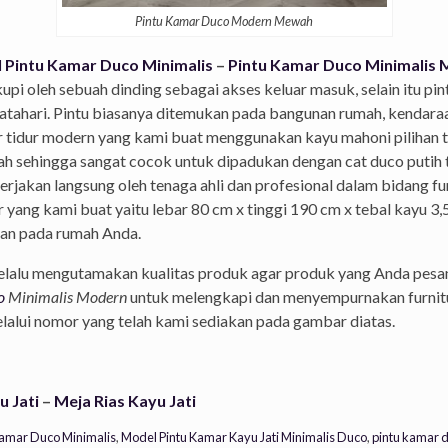
Pintu Kamar Duco Modern Mewah
 Pintu Kamar Duco Minimalis
–
Pintu Kamar Duco Minimalis
upi oleh sebuah dinding sebagai akses keluar masuk, selain itu pi
tahari. Pintu biasanya ditemukan pada bangunan rumah, kendaraan,
r tidur modern yang kami buat menggunakan kayu mahoni pilihan 
h sehingga sangat cocok untuk dipadukan dengan cat duco putih 
ikerjakan langsung oleh tenaga ahli dan profesional dalam bidang fu
r yang kami buat yaitu lebar 80 cm x tinggi 190 cm x tebal kayu
an pada rumah Anda.
selalu mengutamakan kualitas produk agar produk yang Anda pesa
o
Minimalis Modern
untuk melengkapi dan menyempurnakan furnitur
lui nomor yang telah kami sediakan pada gambar diatas.
u Jati
–
Meja Rias Kayu Jati
Kamar Duco Minimalis
,
Model Pintu Kamar Kayu Jati Minimalis Duco
,
pintu kamar 