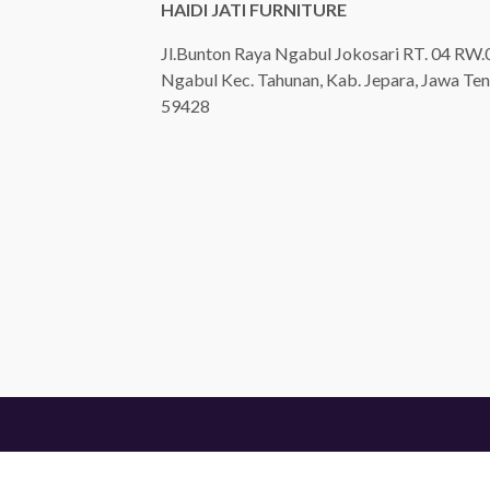
HAIDI JATI FURNITURE
Jl.Bunton Raya Ngabul Jokosari RT. 04 RW.
Ngabul Kec. Tahunan, Kab. Jepara, Jawa Ten
59428
Haidi Jati Furniture
- Produsen Furniture Jep
Website ini dikembangkan PT Furniture Cantik