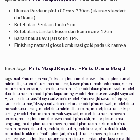
Ukuran Perdaun pintu 80cm x 230cm ( ukuran standart
dari kami )
Ketebalan Perdaun Pintu 5cm
Ketebalan standart kusen dari kami 6cm x 12cm
Bahan baku kayu jati solid TPK
Finishing natural gloss kombinasi gold pada ukirannya
Baca Juga :
Pintu Masjid Kayu Jati
–
Pintu Utama Masjid
Tags:
Jual Pintu Kusen Masjid
,
kusen pintu rumah mewah
,
kusen pintu rumah
minimalis
,
kusen pintu rumah modern
,
kusen pintu rumah sederhana
,
kusen
pintu rumah terbaru
,
kusen pintu rumah ukir
,
model daun pintu mewah
,
model
dua pintu rumah
,
model pintu kupu tarung
,
Model Pintu Kusen Masjid Kayu Jati
A
,
Model Pintu Masjid Jayu Jati Arabic
,
Model Pintu Masjid Kayu Jati Jepara
,
Model Pintu Masjid Kayu Jati Ukiran Terbaru
,
model pintu mewah
,
model pintu
mewah kupu tarung
,
model pintu minimalis terbaru
,
model pintu rumah kupu
tarung
,
Model Pintu Rumah Mewah Kayu Jati
,
model pintu rumah mewah
terbaru
,
model pintu rumah mewh
,
model pintu ukir
,
model pintu utama
lengkung
,
model pintu utama mewah
,
model pintu utama ukir
,
motif pintu
rumah mewah
,
pintu dan jendela
,
pintu dan jendela kaca
,
pintu double ukir
,
pintu double ukir minimalis
,
pintu jati
,
pintu jati rumah mewah
,
pintu kupu
tarung mewah
,
pintu kupu tarung rumah
,
pintu kusen jati
,
pintu kusen masjid
,