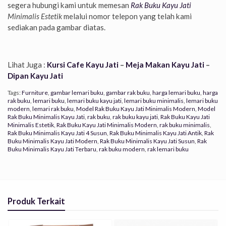
segera hubungi kami untuk memesan
Rak Buku Kayu Jati
Minimalis Estetik
melalui nomor telepon yang telah kami
sediakan pada gambar diatas.
Lihat Juga :
Kursi Cafe Kayu Jati
–
Meja Makan Kayu Jati
–
Dipan Kayu Jati
Tags:
Furniture
,
gambar lemari buku
,
gambar rak buku
,
harga lemari buku
,
harga
rak buku
,
lemari buku
,
lemari buku kayu jati
,
lemari buku minimalis
,
lemari buku
modern
,
lemari rak buku
,
Model Rak Buku Kayu Jati Minimalis Modern
,
Model
Rak Buku Minimalis Kayu Jati
,
rak buku
,
rak buku kayu jati
,
Rak Buku Kayu Jati
Minimalis Estetik
,
Rak Buku Kayu Jati Minimalis Modern
,
rak buku minimalis
,
Rak Buku Minimalis Kayu Jati 4 Susun
,
Rak Buku Minimalis Kayu Jati Antik
,
Rak
Buku Minimalis Kayu Jati Modern
,
Rak Buku Minimalis Kayu Jati Susun
,
Rak
Buku Minimalis Kayu Jati Terbaru
,
rak buku modern
,
rak lemari buku
Produk Terkait