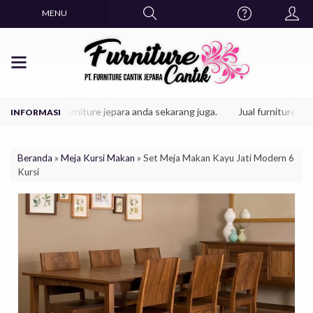
MENU
oduk mebel furniture jepara anda sekarang juga.
Jual furniture jepara
Beranda
»
Meja Kursi Makan
»
Set Meja Makan Kayu Jati Modern 6
Kursi